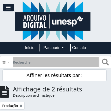
Skip to main content
Toggle navigation
Início
Parcourir
Contato
Rechercher
S
Search options
Affiner les résultats par :
Affichage de 2 résultats
Description archivistique
Remove filter:
Produção