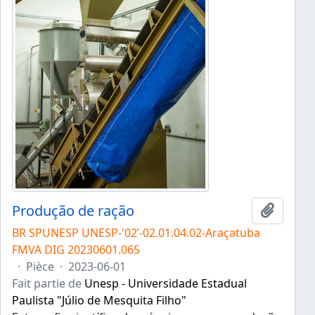
Produção de ração
Ajouter
BR SPUNESP UNESP-'02’-02.01.04.02-Araçatuba
FMVA DIG 20230601.065
·
Pièce
·
2023-06-01
Fait partie de
Unesp - Universidade Estadual
Paulista "Júlio de Mesquita Filho"