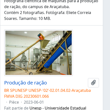
Fotografia científica de máquinas para a produção
de ração, do campus de Araçatuba.
Contém 2 fotografias. Fotógrafa: Eliete Correia
Soares. Tamanho: 10 MB.
Produção de ração
Ajouter
BR SPUNESP UNESP-'02’-02.01.04.02-Araçatuba
FMVA DIG 20230601.066
·
Pièce
·
2023-06-01
Fait partie de
Unesp - Universidade Estadual