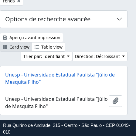
Remove filter:
Fonds
Options de recherche avancée
Aperçu avant impression
Card view
Table view
Trier par: Identifiant
Direction: Décroissant
Unesp - Universidade Estadual Paulista "Júlio de
Mesquita Filho"
Unesp - Universidade Estadual Paulista "Júlio
Ajouter
de Mesquita Filho"
Rua Quirino de Andrade, 215 - Centro - São Paulo - CEP 01049-
010