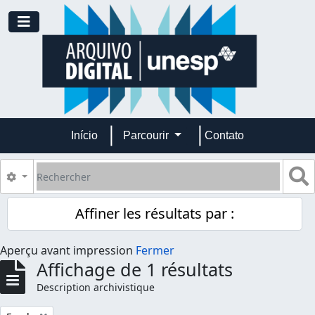
Skip to main content
Toggle navigation
Início
Parcourir
Contato
Rechercher
S
Search options
Affiner les résultats par :
Aperçu avant impression
Fermer
Affichage de 1 résultats
Description archivistique