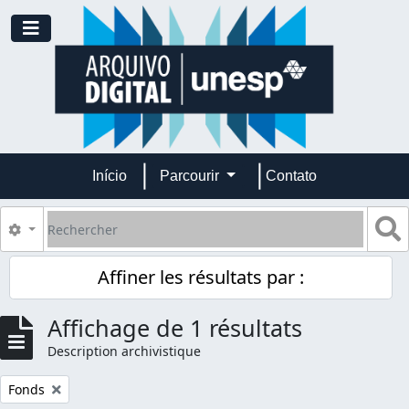
Skip to main content
Toggle navigation
Início
Parcourir
Contato
Rechercher
S
Search options
Affiner les résultats par :
Affichage de 1 résultats
Description archivistique
Remove filter:
Fonds