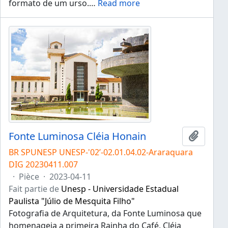
formato de um urso.
…
Read more
Fonte Luminosa Cléia Honain
Ajouter
BR SPUNESP UNESP-'02’-02.01.04.02-Araraquara
DIG 20230411.007
·
Pièce
·
2023-04-11
Fait partie de
Unesp - Universidade Estadual
Paulista "Júlio de Mesquita Filho"
Fotografia de Arquitetura, da Fonte Luminosa que
homenageia a primeira Rainha do Café, Cléia