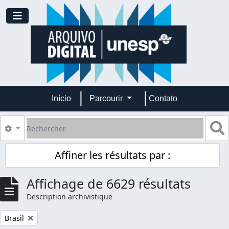
Skip to main content
Toggle navigation
Início
Parcourir
Contato
Rechercher
S
Search options
Affiner les résultats par :
Affichage de 6629 résultats
Description archivistique
Remove filter:
Brasil