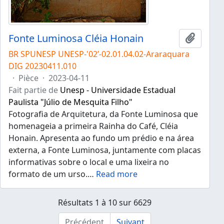
Fonte Luminosa Cléia Honain
Ajouter
BR SPUNESP UNESP-'02’-02.01.04.02-Araraquara
DIG 20230411.010
·
Pièce
·
2023-04-11
Fait partie de
Unesp - Universidade Estadual
Paulista "Júlio de Mesquita Filho"
Fotografia de Arquitetura, da Fonte Luminosa que
homenageia a primeira Rainha do Café, Cléia
Honain. Apresenta ao fundo um prédio e na área
externa, a Fonte Luminosa, juntamente com placas
informativas sobre o local e uma lixeira no
formato de um urso.
…
Read more
Résultats 1 à 10 sur 6629
Précédent
Suivant