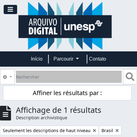
Skip to main content
Toggle navigation
Início
Parcourir
Contato
Rechercher
S
Search options
Affiner les résultats par :
Affichage de 1 résultats
Description archivistique
Remove filter:
Remove filter:
Seulement les descriptions de haut niveau
Brasil