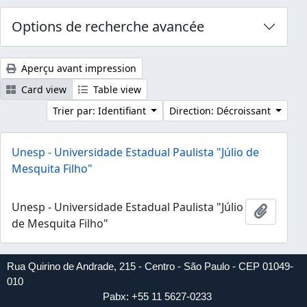
Options de recherche avancée
Aperçu avant impression
Card view
Table view
Trier par: Identifiant
Direction: Décroissant
Unesp - Universidade Estadual Paulista "Júlio de
Mesquita Filho"
Unesp - Universidade Estadual Paulista "Júlio
Ajouter
de Mesquita Filho"
Rua Quirino de Andrade, 215 - Centro - São Paulo - CEP 01049-
010
Pabx: +55 11 5627-0233