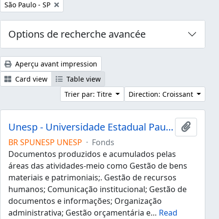
Remove filter:
São Paulo - SP
Options de recherche avancée
Aperçu avant impression
Card view
Table view
Trier par: Titre
Direction: Croissant
Unesp - Universidade Estadual Paulista "Júlio de Mesquita Filho"
Ajouter
BR SPUNESP UNESP
·
Fonds
Documentos produzidos e acumulados pelas
áreas das atividades-meio como Gestão de bens
materiais e patrimoniais;. Gestão de recursos
humanos; Comunicação institucional; Gestão de
documentos e informações; Organização
administrativa; Gestão orçamentária e
…
Read