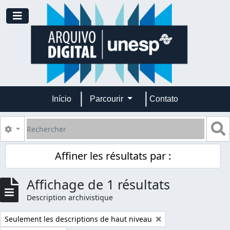
Skip to main content
Toggle navigation
Início
Parcourir
Contato
Rechercher
S
Search options
Affiner les résultats par :
Affichage de 1 résultats
Description archivistique
Remove filter:
Seulement les descriptions de haut niveau