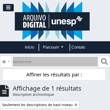
Skip to main content
Toggle navigation
Início
Parcourir
Contato
Rechercher
S
Search options
Affiner les résultats par :
Affichage de 1 résultats
Description archivistique
Remove filter:
Seulement les descriptions de haut niveau