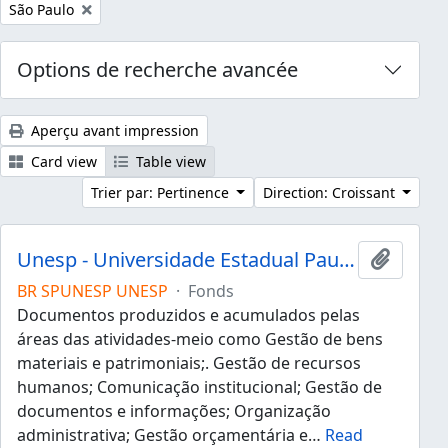
Remove filter:
São Paulo
Options de recherche avancée
Aperçu avant impression
Card view
Table view
Trier par: Pertinence
Direction: Croissant
Unesp - Universidade Estadual Paulista "Júlio de Mesquita Filho"
Ajouter
BR SPUNESP UNESP
·
Fonds
Documentos produzidos e acumulados pelas
áreas das atividades-meio como Gestão de bens
materiais e patrimoniais;. Gestão de recursos
humanos; Comunicação institucional; Gestão de
documentos e informações; Organização
administrativa; Gestão orçamentária e
…
Read