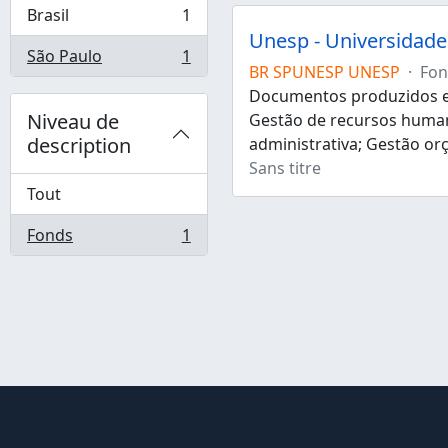
Brasil
1
, 1 résultats
Unesp - Universidade 
São Paulo
1
, 1 résultats
BR SPUNESP UNESP
·
Fon
Documentos produzidos e 
Niveau de
Gestão de recursos human
description
administrativa; Gestão or
Sans titre
Tout
Fonds
1
, 1 résultats