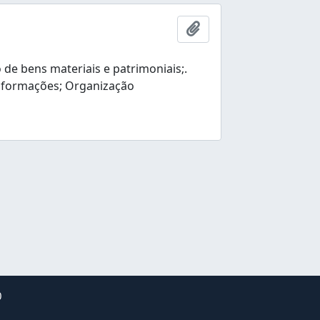
Ajouter au presse-pap
e bens materiais e patrimoniais;.
nformações; Organização
0