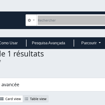
Rechercher
Search options
Como Usar
Pesquisa Avançada
Parcourir
e 1 résultats
e
e avancée
Card view
Table view