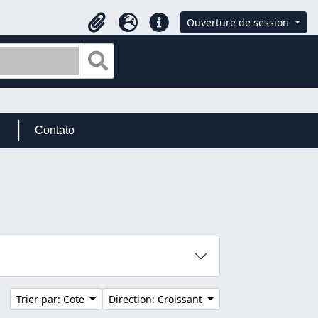
Ouverture de session
Presse-papier
Langue
Liens rapides
Search in browse page
Contato
Trier par: Cote
Direction: Croissant