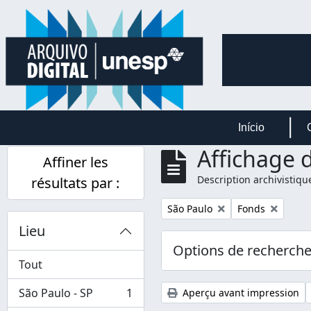
Skip to main content
Início
Affichage d
Affiner les
Description archivistiqu
résultats par :
Remove filter:
Remove filter:
São Paulo
Fonds
Lieu
Options de recherch
Tout
São Paulo - SP
1
Aperçu avant impression
, 1 résultats