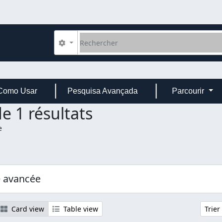
Rechercher
Search options
Como Usar
Pesquisa Avançada
Parcourir
e 1 résultats
e
er:
e avancée
Card view
Table view
Trier