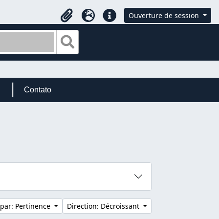
Ouverture de session
Presse-papier
Langue
Liens rapides
Search in browse page
Contato
 par: Pertinence
Direction: Décroissant