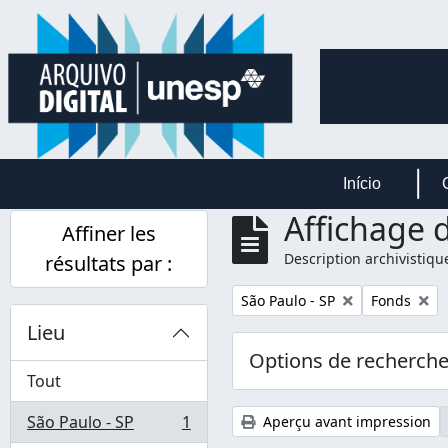
Skip to main content
Início
Affichage d
Affiner les
Description archivistiqu
résultats par :
Remove filter:
Remove filt
São Paulo - SP
Fonds
Lieu
Options de recherch
Tout
São Paulo - SP
1
Aperçu avant impression
, 1 résultats