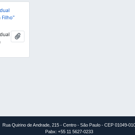
dual
 Filho"
dual
Ajouter au presse-papier
a
Rua Quirino de Andrade, 215 - Centro - São Paulo - CEP 01049-01
Pabx: +55 11 5627-0233