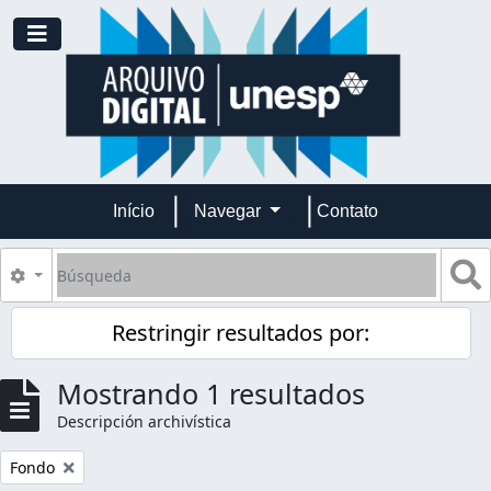
Skip to main content
Toggle navigation
Início
Navegar
Contato
Búsqueda
S
Search options
Restringir resultados por:
Mostrando 1 resultados
Descripción archivística
Remove filter:
Fondo