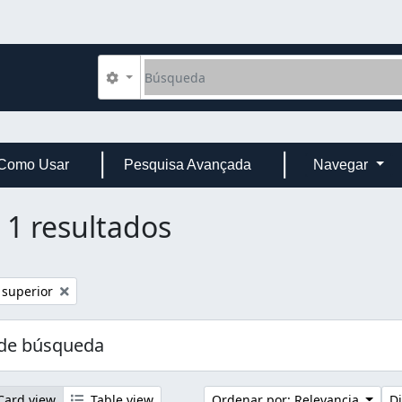
Búsqueda
Search options
Como Usar
Pesquisa Avançada
Navegar
1 resultados
 superior
 de búsqueda
ard view
Table view
Ordenar por: Relevancia
Di