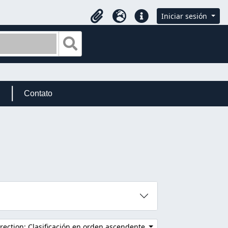
Iniciar sesión
Portapapeles
Idioma
Enlaces rápidos
Search in browse page
Contato
rection: Clasificación en orden ascendente