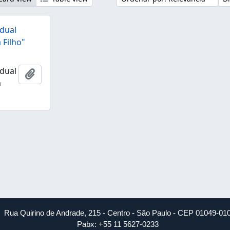
dual
 Filho"
dual
Añadir al portapapeles
a
Rua Quirino de Andrade, 215 - Centro - São Paulo - CEP 01049-01
Pabx: +55 11 5627-0233