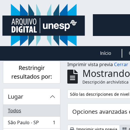
Skip to main content
Início
Imprimir vista previa
Cerrar
Restringir
Mostrando 
resultados por:
Descripción archivística
Remove filter:
Sólo las descripciones de nivel
Lugar
Todos
Opciones avanzadas
São Paulo - SP
1
, 1 resultados
Imprimir vista previa
C