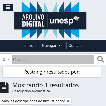
Skip to main content
Toggle navigation
Início
Navegar
Contato
Búsqueda
S
Search options
Restringir resultados por:
Mostrando 1 resultados
Descripción archivística
Remove filter:
Sólo las descripciones de nivel superior