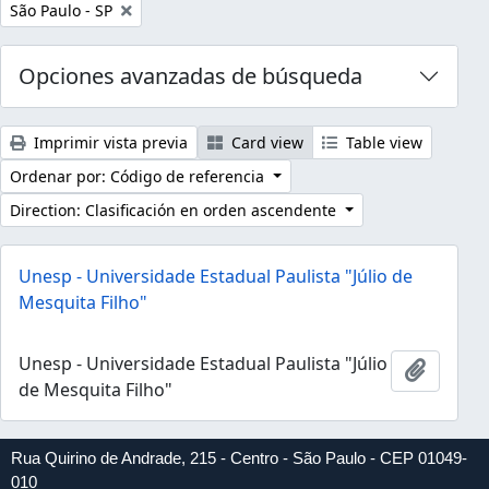
Remove filter:
São Paulo - SP
Opciones avanzadas de búsqueda
Imprimir vista previa
Card view
Table view
Ordenar por: Código de referencia
Direction: Clasificación en orden ascendente
Unesp - Universidade Estadual Paulista "Júlio de
Mesquita Filho"
Unesp - Universidade Estadual Paulista "Júlio
Añadir 
de Mesquita Filho"
Rua Quirino de Andrade, 215 - Centro - São Paulo - CEP 01049-
010