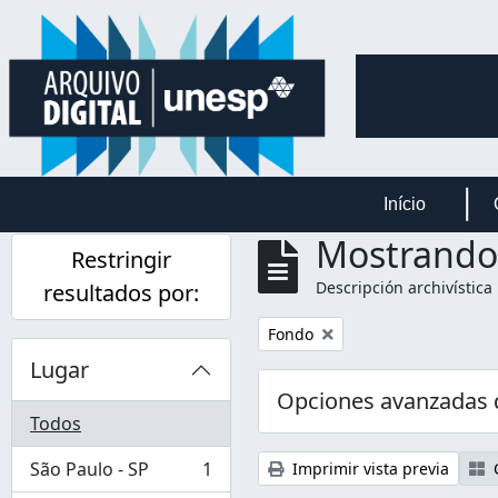
Skip to main content
Início
Mostrando 
Restringir
Descripción archivística
resultados por:
Remove filter:
Fondo
Lugar
Opciones avanzadas
Todos
São Paulo - SP
1
Imprimir vista previa
C
, 1 resultados