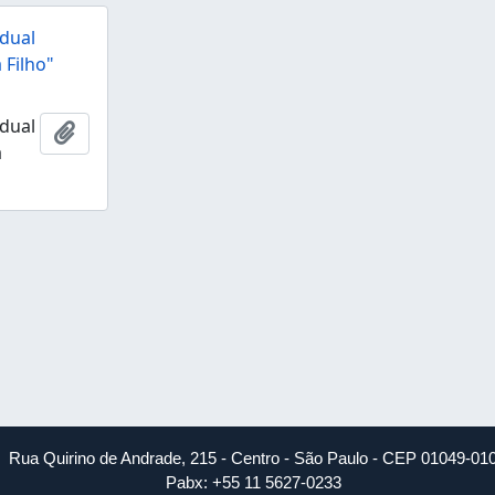
dual
 Filho"
dual
Añadir al portapapeles
a
Rua Quirino de Andrade, 215 - Centro - São Paulo - CEP 01049-01
Pabx: +55 11 5627-0233