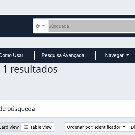
Búsqueda
Search options
Como Usar
Pesquisa Avançada
Navegar
1 resultados
 de búsqueda
ard view
Table view
Ordenar por: Identificador
Di