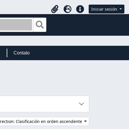
Iniciar sesión
Portapapeles
Idioma
Enlaces rápidos
Search in browse page
Contato
rection: Clasificación en orden ascendente