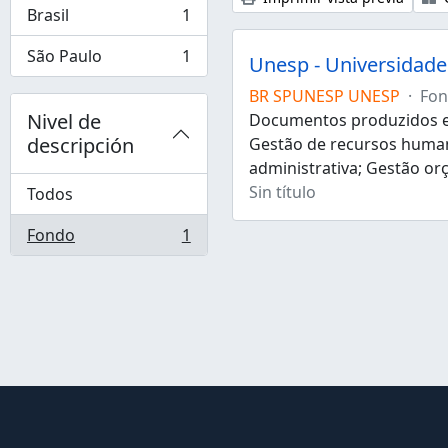
Brasil
1
, 1 resultados
São Paulo
1
Unesp - Universidade 
, 1 resultados
BR SPUNESP UNESP
·
Fo
Nivel de
Documentos produzidos e 
descripción
Gestão de recursos human
administrativa; Gestão or
Sin título
Todos
Fondo
1
, 1 resultados