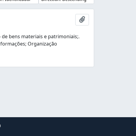
Añadir al portapapele
e bens materiais e patrimoniais;.
nformações; Organização
0