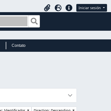
Iniciar sesión
Portapapeles
Idioma
Enlaces rápidos
Search in browse page
Contato
r: Identificador
Direction: Descending