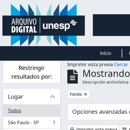
Skip to main content
Início
Imprimir vista previa
Cerrar
Restringir
Mostrando 
resultados por:
Descripción archivística
Remove filter:
Fondo
Lugar
Todos
Opciones avanzadas
São Paulo - SP
1
, 1 resultados
Imprimir vista previa
C