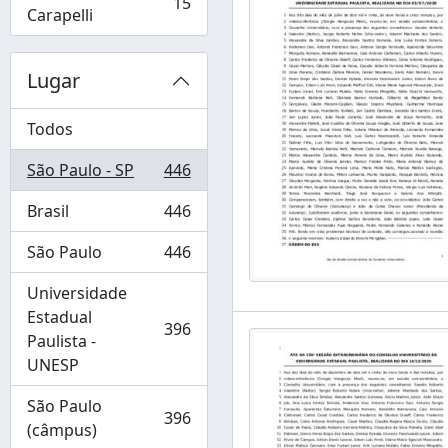
15
, 15 resultados
Carapelli
Lugar
Todos
São Paulo - SP
446
, 446 resultados
Brasil
446
, 446 resultados
São Paulo
446
, 446 resultados
Universidade
Estadual
396
, 396 resultados
Paulista -
UNESP
São Paulo
396
, 396 resultados
(câmpus)