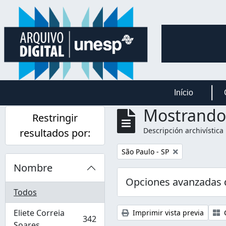
Skip to main content
Início
Mostrando 
Restringir
Descripción archivística
resultados por:
Remove filter:
São Paulo - SP
Nombre
Opciones avanzadas
Todos
Eliete Correia
Imprimir vista previa
C
342
, 342 resultados
Soares