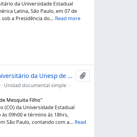
itário da Universidade Estadual
érica Latina, São Paulo, em 07 de
, sob a Presidência do
…
Read more
Ata da 272ª sessão ordinária do Conselho Universitário da Unesp de 25/08/2022
Añadir al portapapele
·
Unidad documental simple
·
 de Mesquita Filho"
io (CO) da Universidade Estadual
o às 09h00 e término às 18hrs,
 em São Paulo, contando com a
…
Read