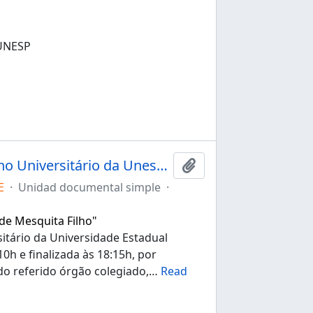
UNESP
Ata da 151ª sessão extraordinária do Conselho Universitário da Unesp de 09/12/2021
Añadir al portapapele
E
·
Unidad documental simple
·
 de Mesquita Filho"
itário da Universidade Estadual
10h e finalizada às 18:15h, por
do referido órgão colegiado,
…
Read