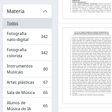
Materia
Todos
Fotografia
342
, 342 resultados
nato-digital
Fotografia
342
, 342 resultados
colorida
Instrumentos
80
, 80 resultados
Musicais
Artes plásticas
67
, 67 resultados
Sala de Música
65
, 65 resultados
Alunos de
65
, 65 resultados
Música do IA