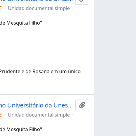
E
·
Unidad documental simple
·
 de Mesquita Filho"
 Prudente e de Rosana em um único
Ata da 150ª sessão extraordinária do Conselho Universitário da Unesp de 10/12/2020
Añadir al portapapele
E
·
Unidad documental simple
·
 de Mesquita Filho"