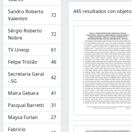
445 resultados con objetos
Sandro Roberto
72
, 72 resultados
Valentini
Sérgio Roberto
72
, 72 resultados
Nobre
TV Unesp
61
, 61 resultados
Felipe Tristão
46
, 46 resultados
Secretaria Geral
42
, 42 resultados
- SG
Maíra Gebara
41
, 41 resultados
Pasqual Barretti
31
, 31 resultados
Maysa Furlan
27
, 27 resultados
Fabrício