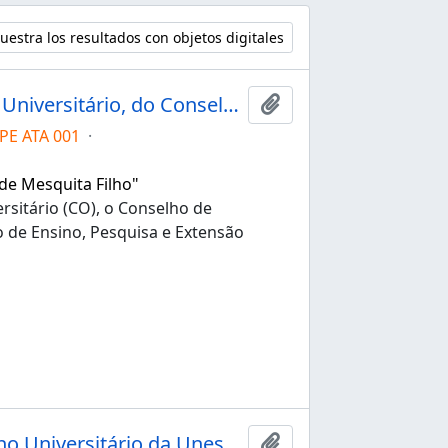
estra los resultados con objetos digitales
Ata da 1ª sessão extraordinária do Conselho Universitário, do Conselho de Administração e Desenvolvimento e do Conselho de Ensino, Pesquisa e Extensão Universitária da Unesp de 03/03/2021
Añadir al portapapele
PE ATA 001
·
 de Mesquita Filho"
rsitário (CO), o Conselho de
 de Ensino, Pesquisa e Extensão
Ata da 149ª sessão extraordinária do Conselho Universitário da Unesp de 03/07/2020
Añadir al portapapele