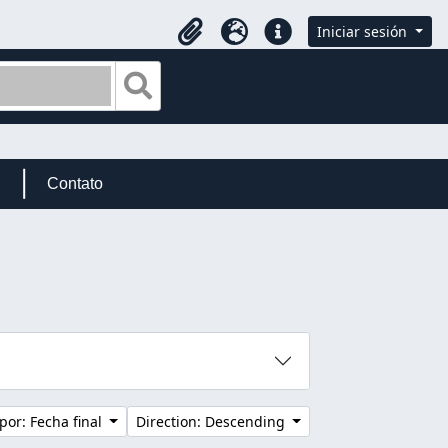
Iniciar sesión
Portapapeles
Idioma
Enlaces rápidos
Search in browse page
Contato
por: Fecha final
Direction: Descending