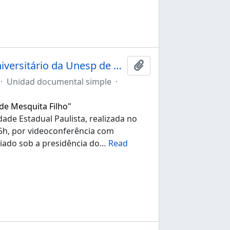
Ata da 267ª sessão ordinária do Conselho Universitário da Unesp de 21/10/2021
Añadir al portapapele
·
Unidad documental simple
·
 de Mesquita Filho"
ade Estadual Paulista, realizada no
:15h, por videoconferência com
iado sob a presidência do
…
Read