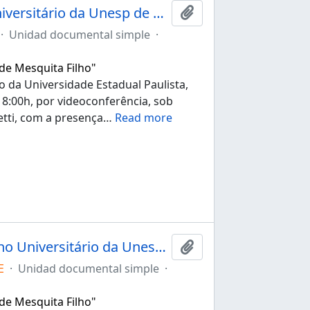
Ata da 268ª sessão ordinária do Conselho Universitário da Unesp de 16/12/2021
Añadir al portapapele
·
Unidad documental simple
·
 de Mesquita Filho"
o da Universidade Estadual Paulista,
 18:00h, por videoconferência, sob
etti, com a presença
…
Read more
Ata da 153ª sessão extraordinária do Conselho Universitário da Unesp de 07/06/2022
Añadir al portapapele
E
·
Unidad documental simple
·
 de Mesquita Filho"