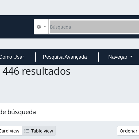
Búsqueda
Search options
Como Usar
Pesquisa Avançada
Navegar
446 resultados
 de búsqueda
ard view
Table view
Ordenar 