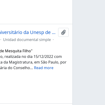
Ata da 274ª sessão ordinária do Conselho Universitário da Unesp de 15/12/2022
Añadir al portapapele
·
Unidad documental simple
·
 de Mesquita Filho"
io, realizada no dia 15/12/2022 com
ista da Magistratura, em São Paulo, por
nária do Conselho
…
Read more