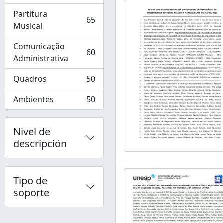
Partitura
65
, 65 resultados
Musical
Comunicação
60
, 60 resultados
Administrativa
Quadros
50
, 50 resultados
Ambientes
50
, 50 resultados
Nivel de
descripción
Tipo de
soporte