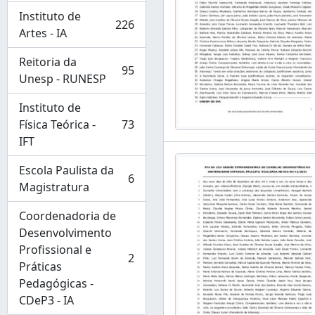
Instituto de
226
, 226 resultados
Artes - IA
Reitoria da
95
, 95 resultados
Unesp - RUNESP
Instituto de
Física Teórica -
73
, 73 resultados
IFT
Escola Paulista da
6
, 6 resultados
Magistratura
Coordenadoria de
Desenvolvimento
Profissional e
2
, 2 resultados
Práticas
Pedagógicas -
CDeP3 - IA