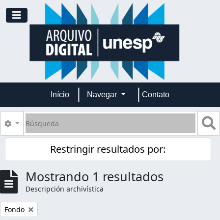
Skip to main content
Toggle navigation
Início
Navegar
Contato
Búsqueda
S
Search options
Restringir resultados por:
Mostrando 1 resultados
Descripción archivística
Remove filter:
Fondo