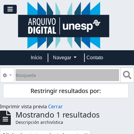
Skip to main content
Toggle navigation
Início
Navegar
Contato
Búsqueda
S
Search options
Restringir resultados por:
Imprimir vista previa
Cerrar
Mostrando 1 resultados
Descripción archivística