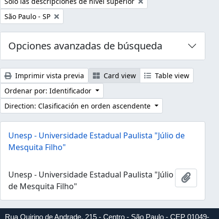
Remove filter:
Sólo las descripciones de nivel superior
Remove filter:
São Paulo - SP
Opciones avanzadas de búsqueda
Imprimir vista previa
Card view
Table view
Ordenar por: Identificador
Direction: Clasificación en orden ascendente
Unesp - Universidade Estadual Paulista "Júlio de
Mesquita Filho"
Unesp - Universidade Estadual Paulista "Júlio
Añadir 
de Mesquita Filho"
Rua Quirino de Andrade, 215 - Centro - São Paulo - CEP 01049-