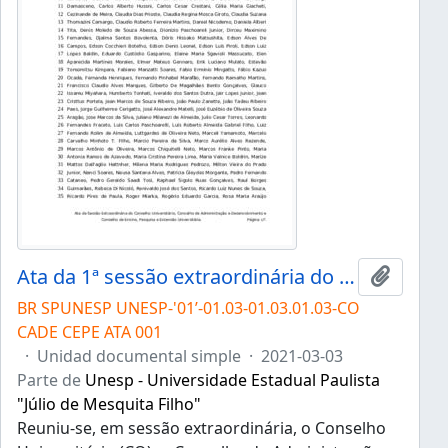
Ata da 1ª sessão extraordinária do Conselho Universitário, do Conselho de Administração e Desenvolvimento e do Conselho de Ensino, Pesquisa e Extensão Universitária da Unesp de 03/03/2021
Añadir 
BR SPUNESP UNESP-'01’-01.03-01.03.01.03-CO
CADE CEPE ATA 001
·
Unidad documental simple
·
2021-03-03
Parte de
Unesp - Universidade Estadual Paulista
"Júlio de Mesquita Filho"
Reuniu-se, em sessão extraordinária, o Conselho