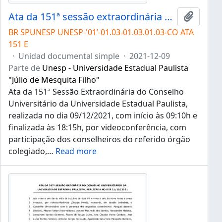
Ata da 151ª sessão extraordinária do Conselho Universitário da Unesp de 09/12/2021
Añadir 
BR SPUNESP UNESP-'01’-01.03-01.03.01.03-CO ATA
151 E
·
Unidad documental simple
·
2021-12-09
Parte de
Unesp - Universidade Estadual Paulista
"Júlio de Mesquita Filho"
Ata da 151ª Sessão Extraordinária do Conselho
Universitário da Universidade Estadual Paulista,
realizada no dia 09/12/2021, com início às 09:10h e
finalizada às 18:15h, por videoconferência, com
participação dos conselheiros do referido órgão
colegiado,
…
Read more