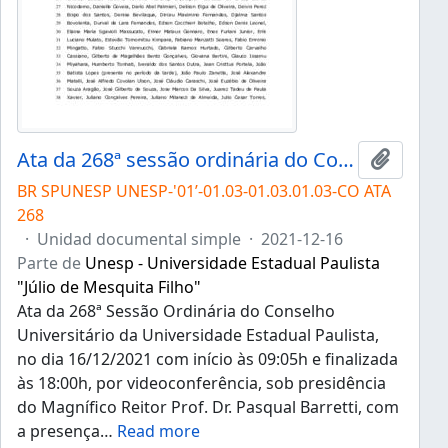
Ata da 268ª sessão ordinária do Conselho Universitário da Unesp de 16/12/2021
Añadir 
BR SPUNESP UNESP-'01’-01.03-01.03.01.03-CO ATA
268
·
Unidad documental simple
·
2021-12-16
Parte de
Unesp - Universidade Estadual Paulista
"Júlio de Mesquita Filho"
Ata da 268ª Sessão Ordinária do Conselho
Universitário da Universidade Estadual Paulista,
no dia 16/12/2021 com início às 09:05h e finalizada
às 18:00h, por videoconferência, sob presidência
do Magnífico Reitor Prof. Dr. Pasqual Barretti, com
a presença
…
Read more