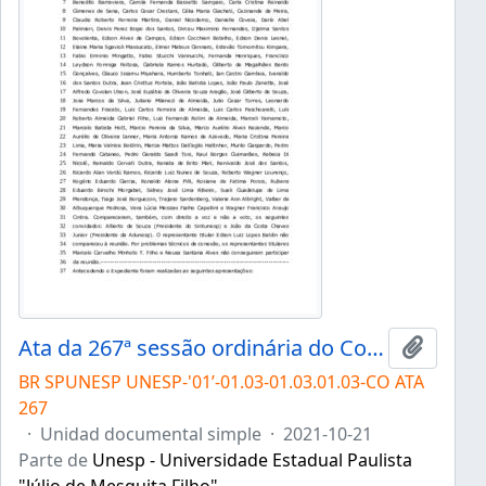
Ata da 267ª sessão ordinária do Conselho Universitário da Unesp de 21/10/2021
Añadir 
BR SPUNESP UNESP-'01’-01.03-01.03.01.03-CO ATA
267
·
Unidad documental simple
·
2021-10-21
Parte de
Unesp - Universidade Estadual Paulista