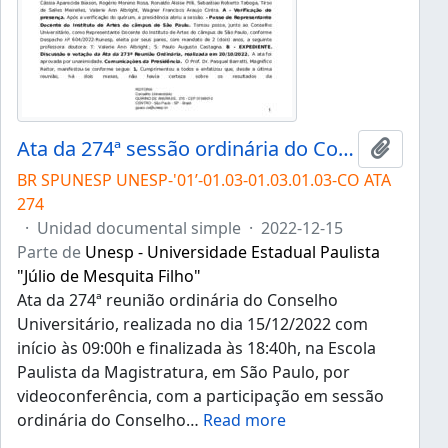
Ata da 274ª sessão ordinária do Conselho Universitário da Unesp de 15/12/2022
Añadir 
BR SPUNESP UNESP-'01’-01.03-01.03.01.03-CO ATA
274
·
Unidad documental simple
·
2022-12-15
Parte de
Unesp - Universidade Estadual Paulista
"Júlio de Mesquita Filho"
Ata da 274ª reunião ordinária do Conselho
Universitário, realizada no dia 15/12/2022 com
início às 09:00h e finalizada às 18:40h, na Escola
Paulista da Magistratura, em São Paulo, por
videoconferência, com a participação em sessão
ordinária do Conselho
…
Read more