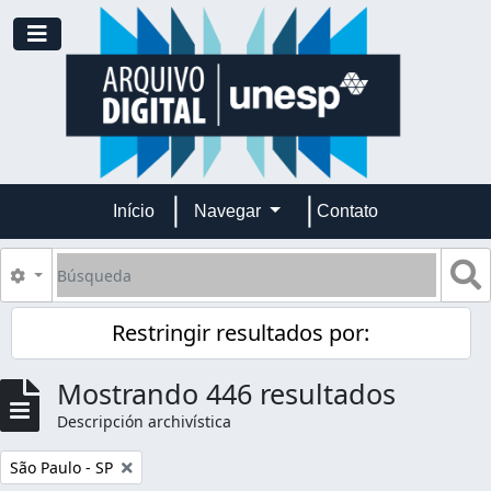
Skip to main content
Toggle navigation
Início
Navegar
Contato
Búsqueda
S
Search options
Restringir resultados por:
Mostrando 446 resultados
Descripción archivística
Remove filter:
São Paulo - SP