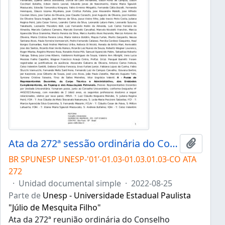
Ata da 272ª sessão ordinária do Conselho Universitário da Unesp de 25/08/2022
Añadir 
BR SPUNESP UNESP-'01’-01.03-01.03.01.03-CO ATA
272
·
Unidad documental simple
·
2022-08-25
Parte de
Unesp - Universidade Estadual Paulista
"Júlio de Mesquita Filho"
Ata da 272ª reunião ordinária do Conselho