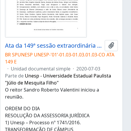
Ata da 149ª sessão extraordinária do Conselho Universitário da Unesp de 03/07/2020
Añadir 
BR SPUNESP UNESP-'01’-01.03-01.03.01.03-CO ATA
149 E
·
Unidad documental simple
·
2020-07-03
Parte de
Unesp - Universidade Estadual Paulista
"Júlio de Mesquita Filho"
O reitor Sandro Roberto Valentini iniciou a
reunião.
ORDEM DO DIA
RESOLUÇÃO DA ASSESSORIA JURÍDICA
1) Unesp – Processo nº 1741/2016.
TRANSFORMAÇÃO DE CÂMPUS