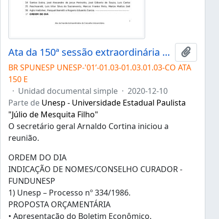
Ata da 150ª sessão extraordinária do Conselho Universitário da Unesp de 10/12/2020
Añadir 
BR SPUNESP UNESP-'01’-01.03-01.03.01.03-CO ATA
150 E
·
Unidad documental simple
·
2020-12-10
Parte de
Unesp - Universidade Estadual Paulista
"Júlio de Mesquita Filho"
O secretário geral Arnaldo Cortina iniciou a
reunião.
ORDEM DO DIA
INDICAÇÃO DE NOMES/CONSELHO CURADOR -
FUNDUNESP
1) Unesp – Processo nº 334/1986.
PROPOSTA ORÇAMENTÁRIA
• Apresentação do Boletim Econômico.