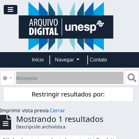
Skip to main content
Toggle navigation
Início
Navegar
Contato
Búsqueda
S
Search options
Restringir resultados por:
Imprimir vista previa
Cerrar
Mostrando 1 resultados
Descripción archivística