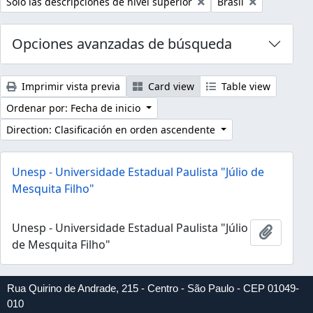
Remove filter:
Remove filter:
Sólo las descripciones de nivel superior
Brasil
Opciones avanzadas de búsqueda
Imprimir vista previa
Card view
Table view
Ordenar por: Fecha de inicio
Direction: Clasificación en orden ascendente
Unesp - Universidade Estadual Paulista "Júlio de
Mesquita Filho"
Unesp - Universidade Estadual Paulista "Júlio
Añadir 
de Mesquita Filho"
Rua Quirino de Andrade, 215 - Centro - São Paulo - CEP 01049-
010