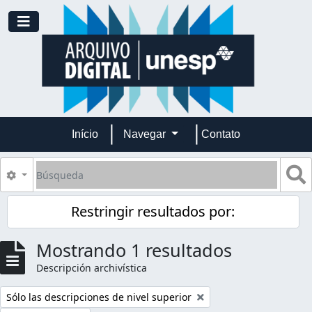
Skip to main content
Toggle navigation
Início
Navegar
Contato
Búsqueda
S
Search options
Restringir resultados por:
Mostrando 1 resultados
Descripción archivística
Remove filter:
Sólo las descripciones de nivel superior