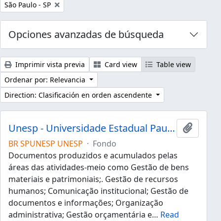
Remove filter:
São Paulo - SP
Opciones avanzadas de búsqueda
Imprimir vista previa
Card view
Table view
Ordenar por: Relevancia
Direction: Clasificación en orden ascendente
Unesp - Universidade Estadual Paulista "Júlio de Mesquita Filho"
Añadir 
BR SPUNESP UNESP
·
Fondo
Documentos produzidos e acumulados pelas
áreas das atividades-meio como Gestão de bens
materiais e patrimoniais;. Gestão de recursos
humanos; Comunicação institucional; Gestão de
documentos e informações; Organização
administrativa; Gestão orçamentária e
…
Read