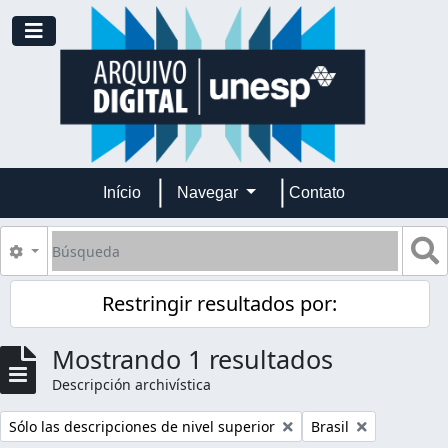
Skip to main content
Toggle navigation
Início
Navegar
Contato
Búsqueda
S
Search options
Restringir resultados por:
Mostrando 1 resultados
Descripción archivística
Remove filter:
Remove filter:
Sólo las descripciones de nivel superior
Brasil