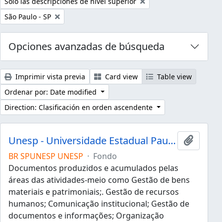
Remove filter:
Sólo las descripciones de nivel superior
Remove filter:
São Paulo - SP
Opciones avanzadas de búsqueda
Imprimir vista previa
Card view
Table view
Ordenar por: Date modified
Direction: Clasificación en orden ascendente
Unesp - Universidade Estadual Paulista "Júlio de Mesquita Filho"
Añadir 
BR SPUNESP UNESP
·
Fondo
Documentos produzidos e acumulados pelas
áreas das atividades-meio como Gestão de bens
materiais e patrimoniais;. Gestão de recursos
humanos; Comunicação institucional; Gestão de
documentos e informações; Organização