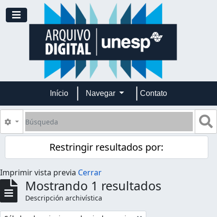
Skip to main content
Toggle navigation
Início
Navegar
Contato
Búsqueda
S
Search options
Restringir resultados por:
Imprimir vista previa
Cerrar
Mostrando 1 resultados
Descripción archivística