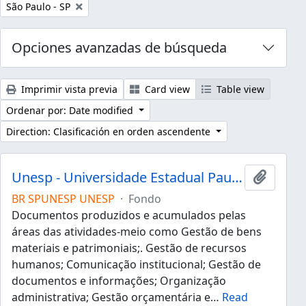
Remove filter:
São Paulo - SP
Opciones avanzadas de búsqueda
Imprimir vista previa
Card view
Table view
Ordenar por: Date modified
Direction: Clasificación en orden ascendente
Unesp - Universidade Estadual Paulista "Júlio de Mesquita Filho"
Añadir 
BR SPUNESP UNESP
·
Fondo
Documentos produzidos e acumulados pelas
áreas das atividades-meio como Gestão de bens
materiais e patrimoniais;. Gestão de recursos
humanos; Comunicação institucional; Gestão de
documentos e informações; Organização
administrativa; Gestão orçamentária e
…
Read