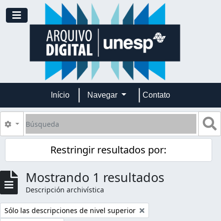
Skip to main content
Toggle navigation
Início
Navegar
Contato
Búsqueda
S
Search options
Restringir resultados por:
Mostrando 1 resultados
Descripción archivística
Remove filter:
Sólo las descripciones de nivel superior