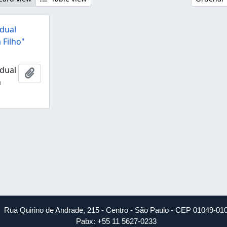
dual
 Filho"
dual
Añadir al portapapeles
a
Rua Quirino de Andrade, 215 - Centro - São Paulo - CEP 01049-01
Pabx: +55 11 5627-0233