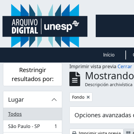
Skip to main content
Início
Imprimir vista previa
Cerrar
Restringir
Mostrando 
resultados por:
Descripción archivística
Remove filter:
Fondo
Lugar
Todos
Opciones avanzadas
São Paulo - SP
1
, 1 resultados
Imprimir vista previa
C