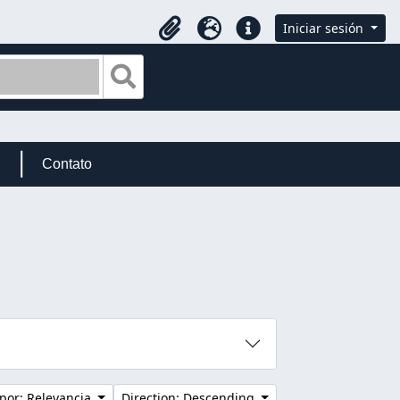
Iniciar sesión
Portapapeles
Idioma
Enlaces rápidos
Search in browse page
Contato
por: Relevancia
Direction: Descending