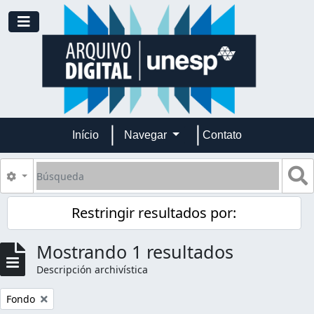
Skip to main content
Toggle navigation
Início
Navegar
Contato
Búsqueda
S
Search options
Restringir resultados por:
Mostrando 1 resultados
Descripción archivística
Remove filter:
Fondo