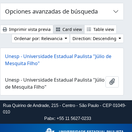
Opciones avanzadas de búsqueda
Imprimir vista previa
Card view
Table view
Ordenar por: Relevancia
Direction: Descending
Unesp - Universidade Estadual Paulista "Júlio de
Mesquita Filho"
Unesp - Universidade Estadual Paulista "Júlio
Añadir 
de Mesquita Filho"
Rua Quirino de Andrade, 215 - Centro - São Paulo - CEP 01049-
010
Pabx: +55 11 5627-0233