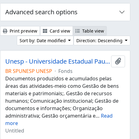
Advanced search options
Print preview
Card view
Table view
Sort by: Date modified
Direction: Descending
Unesp - Universidade Estadual Paulista "Júlio de Mesquita Filho"
Add to 
BR SPUNESP UNESP
·
Fonds
Documentos produzidos e acumulados pelas
áreas das atividades-meio como Gestão de bens
materiais e patrimoniais;. Gestão de recursos
humanos; Comunicação institucional; Gestão de
documentos e informações; Organização
administrativa; Gestão orçamentária e
…
Read
more
Untitled