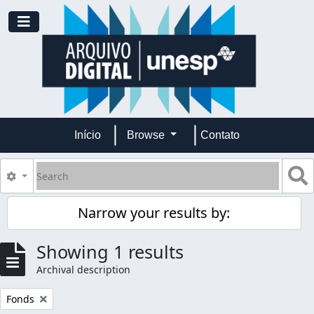
Skip to main content
Toggle navigation
Início
Browse
Contato
Search
S
Search options
Narrow your results by:
Showing 1 results
Archival description
Remove filter:
Fonds