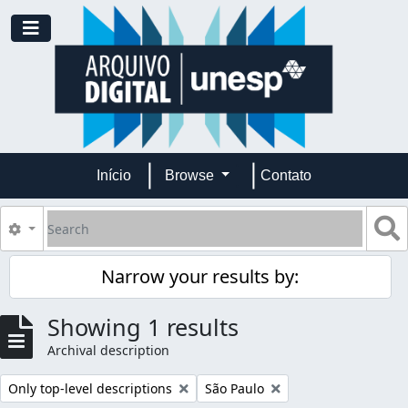
Skip to main content
Toggle navigation
Início
Browse
Contato
Search
S
Search options
Narrow your results by:
Showing 1 results
Archival description
Remove filter:
Remove filter:
Only top-level descriptions
São Paulo