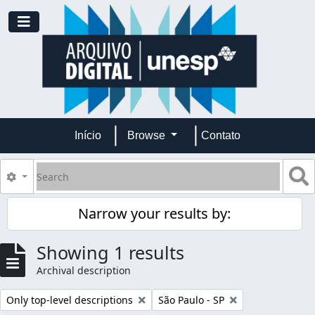
Skip to main content
Toggle navigation
Início
Browse
Contato
Search
S
Search options
Narrow your results by:
Showing 1 results
Archival description
Remove filter:
Remove filter:
Only top-level descriptions
São Paulo - SP