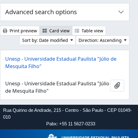
Advanced search options
Print preview
Card view
Table view
Sort by: Date modified
Direction: Ascending
Unesp - Universidade Estadual Paulista "Júlio de
Mesquita Filho"
Unesp - Universidade Estadual Paulista "Júlio
Add to 
de Mesquita Filho"
Rua Quirino de Andrade, 215 - Centro - São Paulo - CEP 01049-
010
Pabx: +55 11 5627-0233