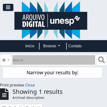
Skip to main content
Toggle navigation
Início
Browse
Contato
Search
S
Search options
Narrow your results by:
Print preview
Close
Showing 1 results
Archival description