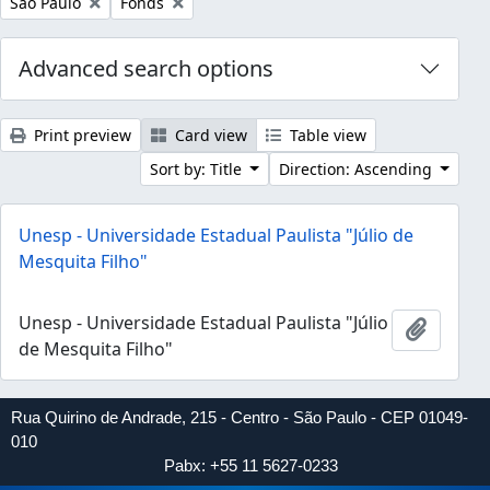
Remove filter:
Remove filter:
São Paulo
Fonds
Advanced search options
Print preview
Card view
Table view
Sort by: Title
Direction: Ascending
Unesp - Universidade Estadual Paulista "Júlio de
Mesquita Filho"
Unesp - Universidade Estadual Paulista "Júlio
Add to 
de Mesquita Filho"
Rua Quirino de Andrade, 215 - Centro - São Paulo - CEP 01049-
010
Pabx: +55 11 5627-0233