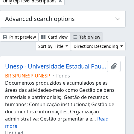
Remove filter:
Only top-level descriptions
Advanced search options
Print preview
Card view
Table view
Sort by: Title
Direction: Descending
Unesp - Universidade Estadual Paulista "Júlio de Mesquita Filho"
Add to 
BR SPUNESP UNESP
·
Fonds
Documentos produzidos e acumulados pelas
áreas das atividades-meio como Gestão de bens
materiais e patrimoniais;. Gestão de recursos
humanos; Comunicação institucional; Gestão de
documentos e informações; Organização
administrativa; Gestão orçamentária e
…
Read
more
Untitled