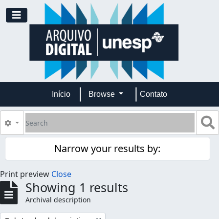
Skip to main content
Toggle navigation
Início
Browse
Contato
Search
S
Search options
Narrow your results by:
Print preview
Close
Showing 1 results
Archival description