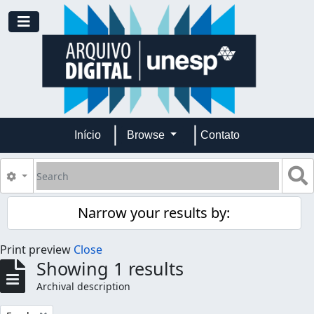
Skip to main content
Toggle navigation
Início
Browse
Contato
Search
S
Search options
Narrow your results by:
Print preview
Close
Showing 1 results
Archival description