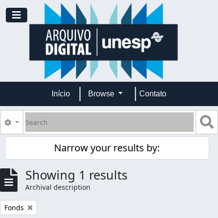
Skip to main content
Toggle navigation
Início
Browse
Contato
Search
S
Search options
Narrow your results by:
Showing 1 results
Archival description
Remove filter:
Fonds