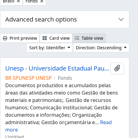
Remove filter:
Remove filter:
Brasil
Fonds
Advanced search options
Print preview
Card view
Table view
Sort by: Identifier
Direction: Descending
Unesp - Universidade Estadual Paulista "Júlio de Mesquita Filho"
Add to 
BR SPUNESP UNESP
·
Fonds
Documentos produzidos e acumulados pelas
áreas das atividades-meio como Gestão de bens
materiais e patrimoniais;. Gestão de recursos
humanos; Comunicação institucional; Gestão de
documentos e informações; Organização
administrativa; Gestão orçamentária e
…
Read
more
Untitled