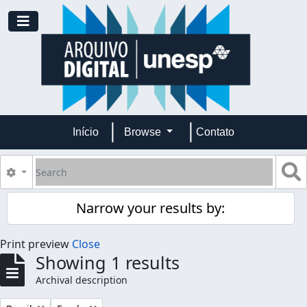
Skip to main content
Toggle navigation
Início
Browse
Contato
Search
S
Search options
Narrow your results by:
Print preview
Close
Showing 1 results
Archival description