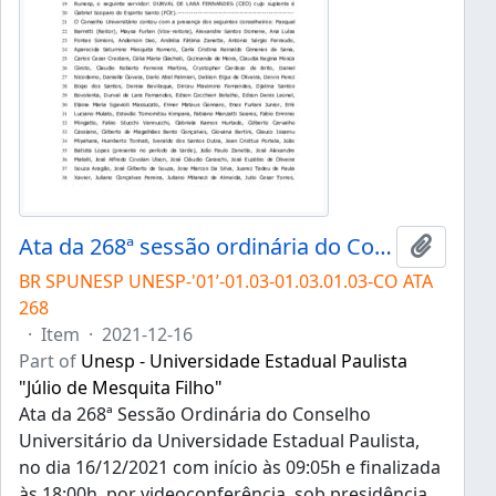
Ata da 268ª sessão ordinária do Conselho Universitário da Unesp de 16/12/2021
Add to 
BR SPUNESP UNESP-'01’-01.03-01.03.01.03-CO ATA
268
·
Item
·
2021-12-16
Part of
Unesp - Universidade Estadual Paulista
"Júlio de Mesquita Filho"
Ata da 268ª Sessão Ordinária do Conselho
Universitário da Universidade Estadual Paulista,
no dia 16/12/2021 com início às 09:05h e finalizada
às 18:00h, por videoconferência, sob presidência