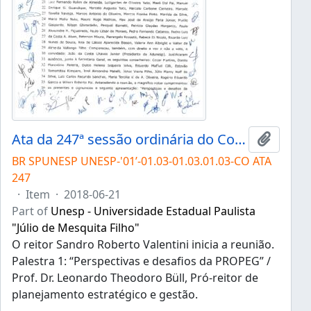
Ata da 247ª sessão ordinária do Conselho Universitário da Unesp de 21/06/2018
Add to 
BR SPUNESP UNESP-'01’-01.03-01.03.01.03-CO ATA
247
·
Item
·
2018-06-21
Part of
Unesp - Universidade Estadual Paulista
"Júlio de Mesquita Filho"
O reitor Sandro Roberto Valentini inicia a reunião.
Palestra 1: “Perspectivas e desafios da PROPEG” /
Prof. Dr. Leonardo Theodoro Büll, Pró-reitor de
planejamento estratégico e gestão.