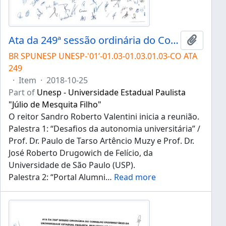
Ata da 249ª sessão ordinária do Conselho Universitário da Unesp de 25/10/2018
Add to 
BR SPUNESP UNESP-'01’-01.03-01.03.01.03-CO ATA
249
·
Item
·
2018-10-25
Part of
Unesp - Universidade Estadual Paulista
"Júlio de Mesquita Filho"
O reitor Sandro Roberto Valentini inicia a reunião.
Palestra 1: “Desafios da autonomia universitária” /
Prof. Dr. Paulo de Tarso Artêncio Muzy e Prof. Dr.
José Roberto Drugowich de Felício, da
Universidade de São Paulo (USP).
Palestra 2: “Portal Alumni
…
Read more