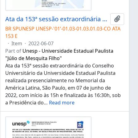
Ata da 153ª sessão extraordinária do Conselho Universitário da Unesp de 07/06/2022
Add to 
BR SPUNESP UNESP-'01’-01.03-01.03.01.03-CO ATA
153 E
·
Item
·
2022-06-07
Part of
Unesp - Universidade Estadual Paulista
"Júlio de Mesquita Filho"
Ata da 153ª sessão extraordinária do Conselho
Universitário da Universidade Estadual Paulista
realizada presencialmente no Memorial da
América Latina, São Paulo, em 07 de junho de
2022, com início às 15h e finalizada às 16:30h, sob
a Presidência do
…
Read more