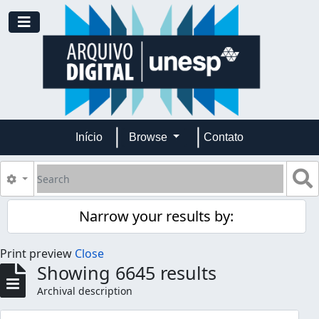
Skip to main content
Toggle navigation
Início
Browse
Contato
Search
S
Search options
Narrow your results by:
Print preview
Close
Showing 6645 results
Archival description