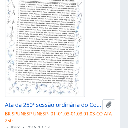
Ata da 250ª sessão ordinária do Conselho Universitário da Unesp de 13/12/2018
Add to 
BR SPUNESP UNESP-'01’-01.03-01.03.01.03-CO ATA
250
·
Item
·
2018-12-13