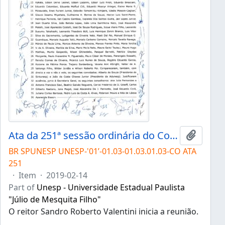
Ata da 251ª sessão ordinária do Conselho Universitário da Unesp de 14/02/2019
Add to 
BR SPUNESP UNESP-'01’-01.03-01.03.01.03-CO ATA
251
·
Item
·
2019-02-14
Part of
Unesp - Universidade Estadual Paulista
"Júlio de Mesquita Filho"
O reitor Sandro Roberto Valentini inicia a reunião.