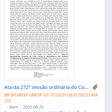
Ata da 272ª sessão ordinária do Conselho Universitário da Unesp de 25/08/2022
Add to 
BR SPUNESP UNESP-'01’-01.03-01.03.01.03-CO ATA
272
·
Item
·
2022-08-25