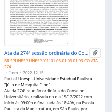
Ata da 274ª sessão ordinária do Conselho Universitário da Unesp de 15/12/2022
Add to 
BR SPUNESP UNESP-'01’-01.03-01.03.01.03-CO ATA
274
·
Item
·
2022-12-15
Part of
Unesp - Universidade Estadual Paulista
"Júlio de Mesquita Filho"
Ata da 274ª reunião ordinária do Conselho
Universitário, realizada no dia 15/12/2022 com
início às 09:00h e finalizada às 18:40h, na Escola
Paulista da Magistratura, em São Paulo, por