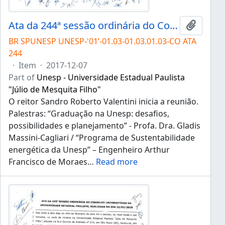
Ata da 244ª sessão ordinária do Conselho Universitário da Unesp de 07/12/2017
Add to 
BR SPUNESP UNESP-'01’-01.03-01.03.01.03-CO ATA
244
·
Item
·
2017-12-07
Part of
Unesp - Universidade Estadual Paulista
"Júlio de Mesquita Filho"
O reitor Sandro Roberto Valentini inicia a reunião.
Palestras: “Graduação na Unesp: desafios,
possibilidades e planejamento” - Profa. Dra. Gladis
Massini-Cagliari / “Programa de Sustentabilidade
energética da Unesp” – Engenheiro Arthur
Francisco de Moraes
…
Read more