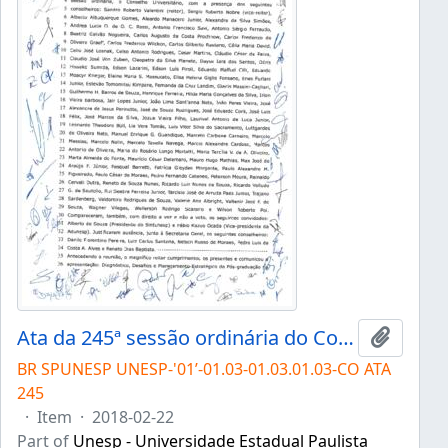
Ata da 245ª sessão ordinária do Conselho Universitário da Unesp de 22/02/2018
Add to 
BR SPUNESP UNESP-'01’-01.03-01.03.01.03-CO ATA
245
·
Item
·
2018-02-22
Part of
Unesp - Universidade Estadual Paulista