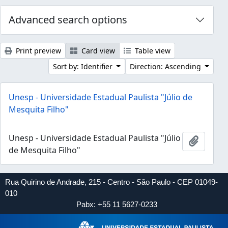
Advanced search options
Print preview
Card view
Table view
Sort by: Identifier
Direction: Ascending
Unesp - Universidade Estadual Paulista "Júlio de
Mesquita Filho"
Unesp - Universidade Estadual Paulista "Júlio
Add to 
de Mesquita Filho"
Rua Quirino de Andrade, 215 - Centro - São Paulo - CEP 01049-
010
Pabx: +55 11 5627-0233