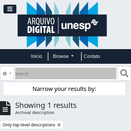
Skip to main content
Toggle navigation
Início
Browse
Contato
Search
S
Search options
Narrow your results by:
Showing 1 results
Archival description
Remove filter:
Only top-level descriptions