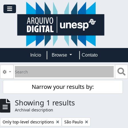
Skip to main content
Toggle navigation
Início
Browse
Contato
Search
S
Search options
Narrow your results by:
Showing 1 results
Archival description
Remove filter:
Remove filter:
Only top-level descriptions
São Paulo