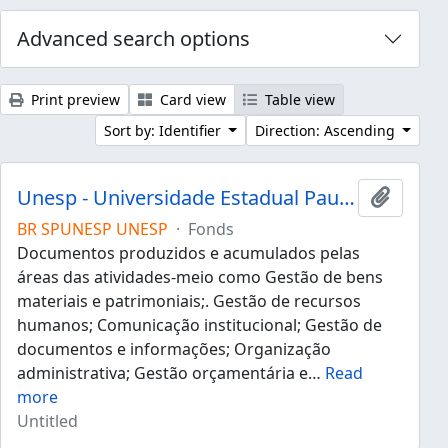
Advanced search options
Print preview
Card view
Table view
Sort by: Identifier
Direction: Ascending
Unesp - Universidade Estadual Paulista "Júlio de Mesquita Filho"
Add to 
BR SPUNESP UNESP
·
Fonds
Documentos produzidos e acumulados pelas
áreas das atividades-meio como Gestão de bens
materiais e patrimoniais;. Gestão de recursos
humanos; Comunicação institucional; Gestão de
documentos e informações; Organização
administrativa; Gestão orçamentária e
…
Read
more
Untitled