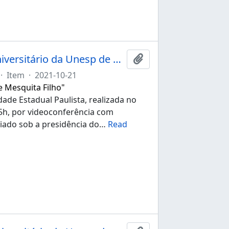
Ata da 267ª sessão ordinária do Conselho Universitário da Unesp de 21/10/2021
Add to clipboard
·
Item
·
2021-10-21
e Mesquita Filho"
ade Estadual Paulista, realizada no
:15h, por videoconferência com
iado sob a presidência do
…
Read