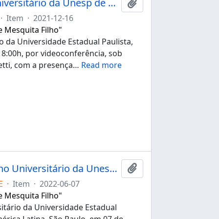
Ata da 268ª sessão ordinária do Conselho Universitário da Unesp de 16/12/2021
Add to clipboard
·
Item
·
2021-12-16
e Mesquita Filho"
o da Universidade Estadual Paulista,
 18:00h, por videoconferência, sob
etti, com a presença
…
Read more
Ata da 153ª sessão extraordinária do Conselho Universitário da Unesp de 07/06/2022
Add to clipboard
E
·
Item
·
2022-06-07
e Mesquita Filho"
itário da Universidade Estadual
érica Latina, São Paulo, em 07 de