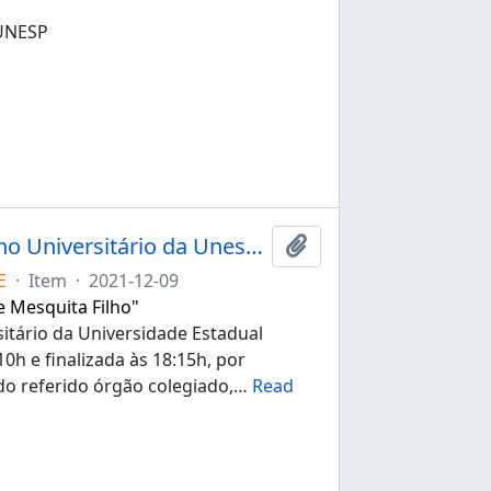
UNESP
Ata da 151ª sessão extraordinária do Conselho Universitário da Unesp de 09/12/2021
Add to clipboard
E
·
Item
·
2021-12-09
e Mesquita Filho"
itário da Universidade Estadual
10h e finalizada às 18:15h, por
do referido órgão colegiado,
…
Read