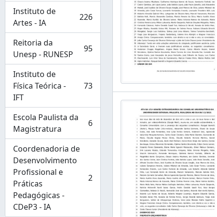
Instituto de
226
, 226 results
Artes - IA
Reitoria da
95
, 95 results
Unesp - RUNESP
Instituto de
Física Teórica -
73
, 73 results
IFT
Escola Paulista da
6
, 6 results
Magistratura
Coordenadoria de
Desenvolvimento
Profissional e
2
, 2 results
Práticas
Pedagógicas -
CDeP3 - IA