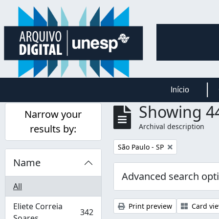
Skip to main content
Início
Showing 44
Narrow your
Archival description
results by:
Remove filter:
São Paulo - SP
Name
Advanced search opt
All
Eliete Correia
Print preview
Card vi
342
, 342 results
Soares