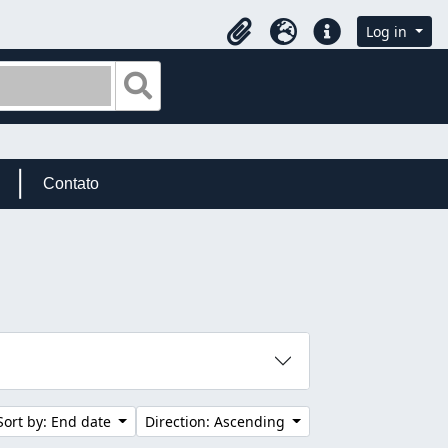
Log in
Clipboard
Language
Quick links
Search in browse page
Contato
Sort by: End date
Direction: Ascending