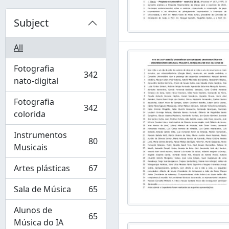
Subject
All
Fotografia
342
, 342 results
nato-digital
Fotografia
342
, 342 results
colorida
Instrumentos
80
, 80 results
Musicais
Artes plásticas
67
, 67 results
Sala de Música
65
, 65 results
Alunos de
65
, 65 results
Música do IA