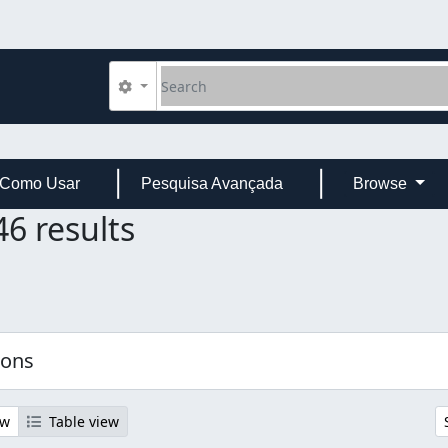
Search
Search options
Como Usar
Pesquisa Avançada
Browse
6 results
ions
ew
Table view