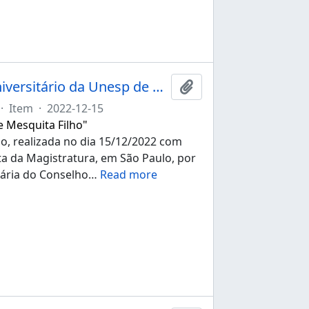
Ata da 274ª sessão ordinária do Conselho Universitário da Unesp de 15/12/2022
Add to clipboard
·
Item
·
2022-12-15
e Mesquita Filho"
io, realizada no dia 15/12/2022 com
ista da Magistratura, em São Paulo, por
nária do Conselho
…
Read more