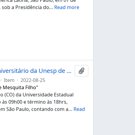
, sob a Presidência do
…
Read more
Ata da 272ª sessão ordinária do Conselho Universitário da Unesp de 25/08/2022
Add to clipboard
·
Item
·
2022-08-25
e Mesquita Filho"
io (CO) da Universidade Estadual
o às 09h00 e término às 18hrs,
 em São Paulo, contando com a
…
Read