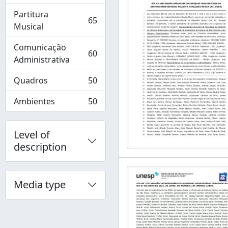
Partitura
65
, 65 results
Musical
Comunicação
60
, 60 results
Administrativa
Quadros
50
, 50 results
Ambientes
50
, 50 results
Level of
description
Media type