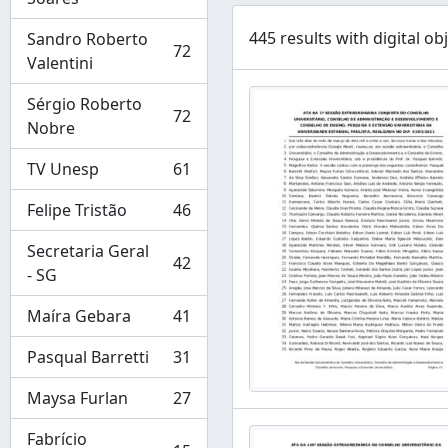
445 results with digital ob
Sandro Roberto
72
, 72 results
Valentini
Sérgio Roberto
72
, 72 results
Nobre
TV Unesp
61
, 61 results
Felipe Tristão
46
, 46 results
Secretaria Geral
42
, 42 results
- SG
Maíra Gebara
41
, 41 results
Pasqual Barretti
31
, 31 results
Maysa Furlan
27
, 27 results
Fabrício