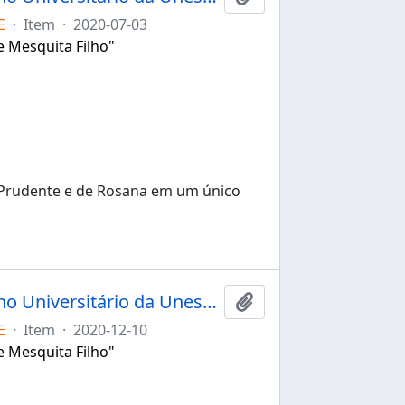
E
·
Item
·
2020-07-03
e Mesquita Filho"
 Prudente e de Rosana em um único
Ata da 150ª sessão extraordinária do Conselho Universitário da Unesp de 10/12/2020
Add to clipboard
E
·
Item
·
2020-12-10
e Mesquita Filho"