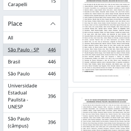
15
, 15 results
Carapelli
Place
All
São Paulo - SP
446
, 446 results
Brasil
446
, 446 results
São Paulo
446
, 446 results
Universidade
Estadual
396
, 396 results
Paulista -
UNESP
São Paulo
396
, 396 results
(câmpus)