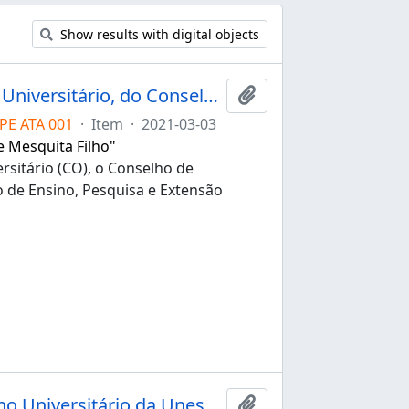
Show results with digital objects
Ata da 1ª sessão extraordinária do Conselho Universitário, do Conselho de Administração e Desenvolvimento e do Conselho de Ensino, Pesquisa e Extensão Universitária da Unesp de 03/03/2021
Add to clipboard
PE ATA 001
·
Item
·
2021-03-03
e Mesquita Filho"
rsitário (CO), o Conselho de
 de Ensino, Pesquisa e Extensão
Ata da 149ª sessão extraordinária do Conselho Universitário da Unesp de 03/07/2020
Add to clipboard