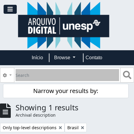
Skip to main content
Toggle navigation
Início
Browse
Contato
Search
S
Search options
Narrow your results by:
Showing 1 results
Archival description
Remove filter:
Remove filter:
Only top-level descriptions
Brasil