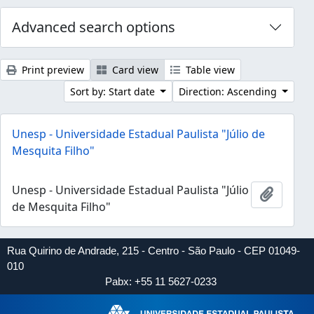
Advanced search options
Print preview
Card view
Table view
Sort by: Start date
Direction: Ascending
Unesp - Universidade Estadual Paulista "Júlio de
Mesquita Filho"
Unesp - Universidade Estadual Paulista "Júlio
Add to 
de Mesquita Filho"
Rua Quirino de Andrade, 215 - Centro - São Paulo - CEP 01049-
010
Pabx: +55 11 5627-0233