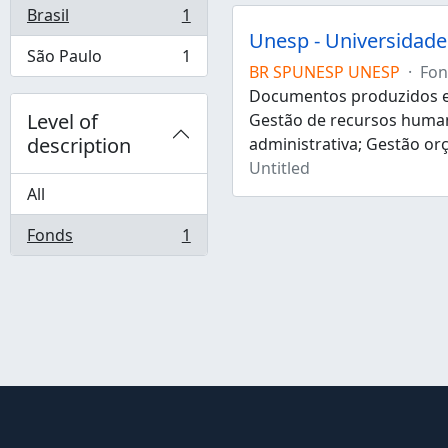
Brasil
1
, 1 results
Unesp - Universidade 
São Paulo
1
, 1 results
BR SPUNESP UNESP
·
Fon
Documentos produzidos e 
Level of
Gestão de recursos human
description
administrativa; Gestão or
Untitled
All
Fonds
1
, 1 results