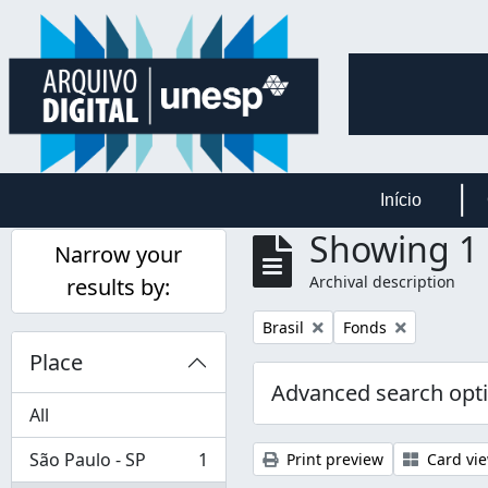
Skip to main content
Início
Showing 1 
Narrow your
Archival description
results by:
Remove filter:
Remove filter:
Brasil
Fonds
Place
Advanced search opt
All
São Paulo - SP
1
Print preview
Card vi
, 1 results