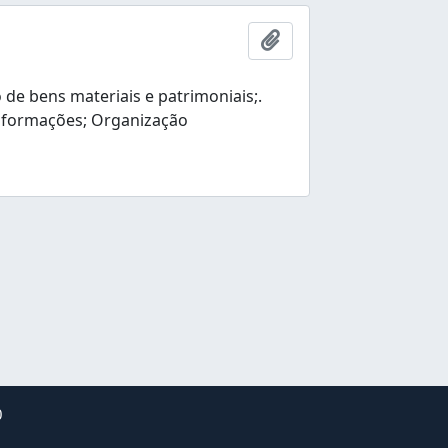
Add to clipboard
e bens materiais e patrimoniais;.
nformações; Organização
0