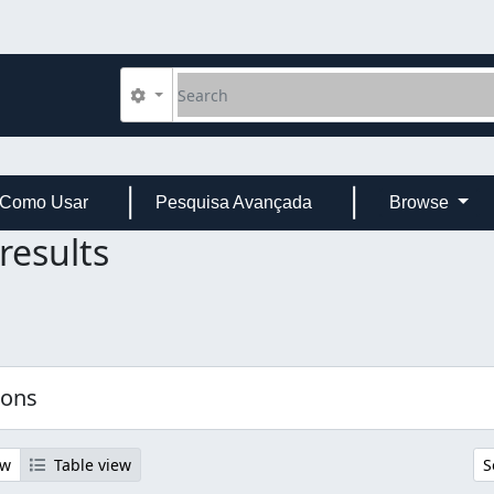
Search
Search options
Como Usar
Pesquisa Avançada
Browse
results
ions
ew
Table view
S