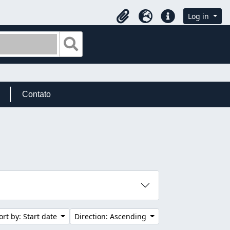
Log in
Clipboard
Language
Quick links
Search in browse page
Contato
ort by: Start date
Direction: Ascending