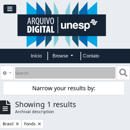
Skip to main content
Toggle navigation
Início
Browse
Contato
Search
S
Search options
Narrow your results by:
Showing 1 results
Archival description
Remove filter:
Remove filter:
Brasil
Fonds