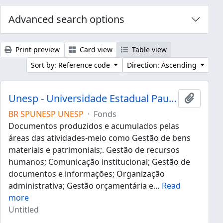
Advanced search options
Print preview
Card view
Table view
Sort by: Reference code
Direction: Ascending
Unesp - Universidade Estadual Paulista "Júlio de Mesquita Filho"
Add to 
BR SPUNESP UNESP
·
Fonds
Documentos produzidos e acumulados pelas
áreas das atividades-meio como Gestão de bens
materiais e patrimoniais;. Gestão de recursos
humanos; Comunicação institucional; Gestão de
documentos e informações; Organização
administrativa; Gestão orçamentária e
…
Read
more
Untitled