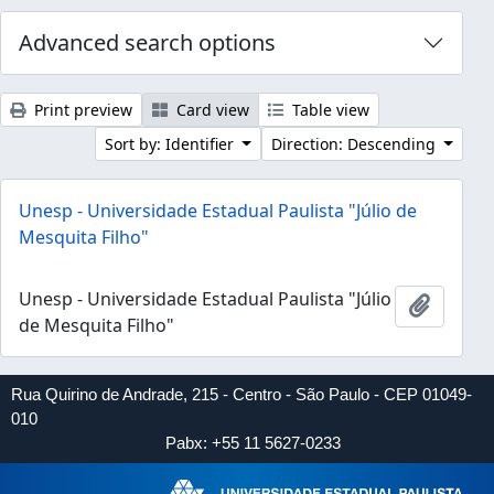
Advanced search options
Print preview
Card view
Table view
Sort by: Identifier
Direction: Descending
Unesp - Universidade Estadual Paulista "Júlio de
Mesquita Filho"
Unesp - Universidade Estadual Paulista "Júlio
Add to 
de Mesquita Filho"
Rua Quirino de Andrade, 215 - Centro - São Paulo - CEP 01049-
010
Pabx: +55 11 5627-0233