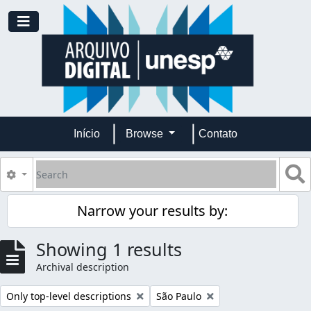
Skip to main content
Toggle navigation
Início
Browse
Contato
Search
S
Search options
Narrow your results by:
Showing 1 results
Archival description
Remove filter:
Remove filter:
Only top-level descriptions
São Paulo