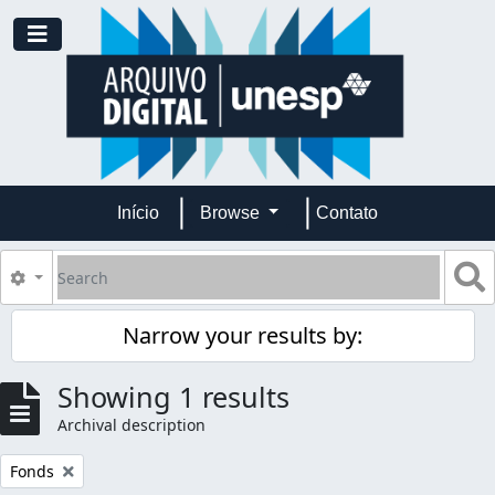
Skip to main content
Toggle navigation
Início
Browse
Contato
Search
S
Search options
Narrow your results by:
Showing 1 results
Archival description
Remove filter:
Fonds