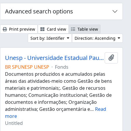
Advanced search options
Print preview
Card view
Table view
Sort by: Identifier
Direction: Ascending
Unesp - Universidade Estadual Paulista "Júlio de Mesquita Filho"
Add to 
BR SPUNESP UNESP
·
Fonds
Documentos produzidos e acumulados pelas
áreas das atividades-meio como Gestão de bens
materiais e patrimoniais;. Gestão de recursos
humanos; Comunicação institucional; Gestão de
documentos e informações; Organização
administrativa; Gestão orçamentária e
…
Read
more
Untitled