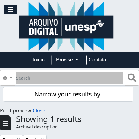
Skip to main content
Toggle navigation
Início
Browse
Contato
Search
S
Search options
Narrow your results by:
Print preview
Close
Showing 1 results
Archival description