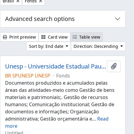
Remove filter:
Remove filter:
Brasil
Fonds
Advanced search options
Print preview
Card view
Table view
Sort by: End date
Direction: Descending
Unesp - Universidade Estadual Paulista "Júlio de Mesquita Filho"
Add to 
BR SPUNESP UNESP
·
Fonds
Documentos produzidos e acumulados pelas
áreas das atividades-meio como Gestão de bens
materiais e patrimoniais;. Gestão de recursos
humanos; Comunicação institucional; Gestão de
documentos e informações; Organização
administrativa; Gestão orçamentária e
…
Read
more
Untitled