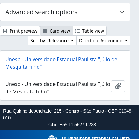
Advanced search options
Print preview
Card view
Table view
Sort by: Relevance
Direction: Ascending
Unesp - Universidade Estadual Paulista "Júlio de
Mesquita Filho"
Unesp - Universidade Estadual Paulista "Júlio
Add to 
de Mesquita Filho"
Rua Quirino de Andrade, 215 - Centro - São Paulo - CEP 01049-
010
Pabx: +55 11 5627-0233