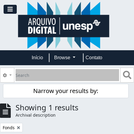
Skip to main content
Toggle navigation
Início
Browse
Contato
Search
S
Search options
Narrow your results by:
Showing 1 results
Archival description
Remove filter:
Fonds