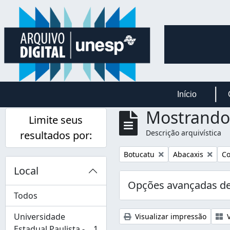
Skip to main content
Início
Mostrando 
Limite seus
Descrição arquivística
resultados por:
Remover filtro:
Remover filtro:
Re
Botucatu
Abacaxis
Co
Local
Opções avançadas de
Todos
Universidade
Visualizar impressão
V
Estadual Paulista -
1