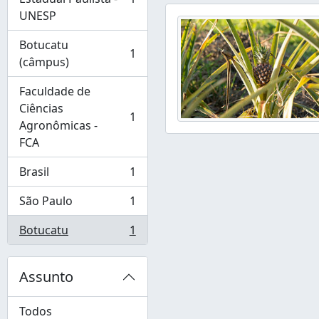
, 1 resultados
UNESP
Botucatu
1
, 1 resultados
(câmpus)
Faculdade de
Ciências
1
, 1 resultados
Agronômicas -
FCA
Brasil
1
, 1 resultados
São Paulo
1
, 1 resultados
Botucatu
1
, 1 resultados
Assunto
Todos