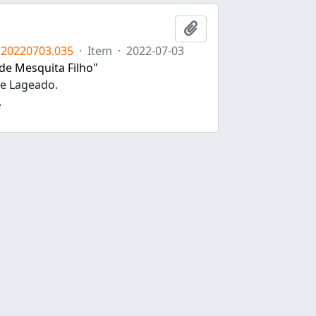
Adicionar a área de tr
 20220703.035
·
Item
·
2022-07-03
 de Mesquita Filho"
de Lageado.
.