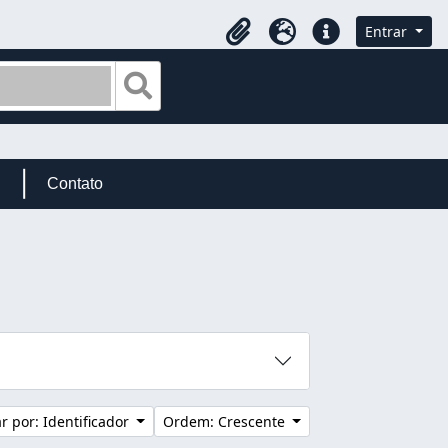
Entrar
Área de Transferência
Idioma
Atalhos
Busque na página de navegação
Contato
 por: Identificador
Ordem: Crescente