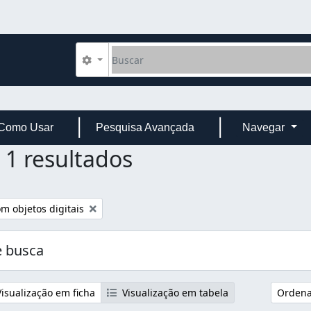
Buscar
Opções de busca
Como Usar
Pesquisa Avançada
Navegar
1 resultados
mover filtro:
m objetos digitais
 busca
isualização em ficha
Visualização em tabela
Ordenar