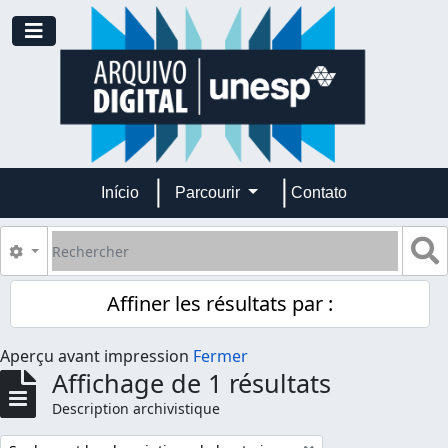
Skip to main content
Toggle navigation
Início
Parcourir
Contato
Rechercher
S
Search options
Affiner les résultats par :
Aperçu avant impression
Fermer
Affichage de 1 résultats
Description archivistique