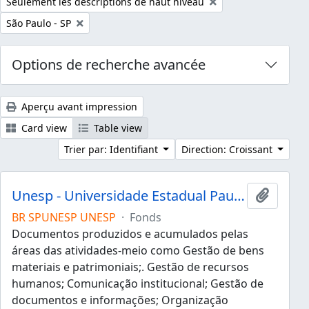
Remove filter:
Seulement les descriptions de haut niveau
Remove filter:
São Paulo - SP
Options de recherche avancée
Aperçu avant impression
Card view
Table view
Trier par: Identifiant
Direction: Croissant
Unesp - Universidade Estadual Paulista "Júlio de Mesquita Filho"
Ajouter
BR SPUNESP UNESP
·
Fonds
Documentos produzidos e acumulados pelas
áreas das atividades-meio como Gestão de bens
materiais e patrimoniais;. Gestão de recursos
humanos; Comunicação institucional; Gestão de
documentos e informações; Organização