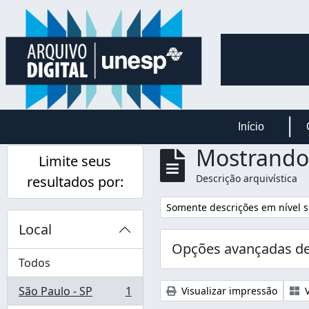
Skip to main content
Início
Mostrando 
Limite seus
Descrição arquivística
resultados por:
Remover filtro:
Somente descrições em nível s
Local
Opções avançadas de
Todos
São Paulo - SP
1
Visualizar impressão
V
, 1 resultados