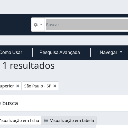
Buscar
Opções de busca
Como Usar
Pesquisa Avançada
Navegar
1 resultados
Remover filtro:
uperior
São Paulo - SP
 busca
isualização em ficha
Visualização em tabela