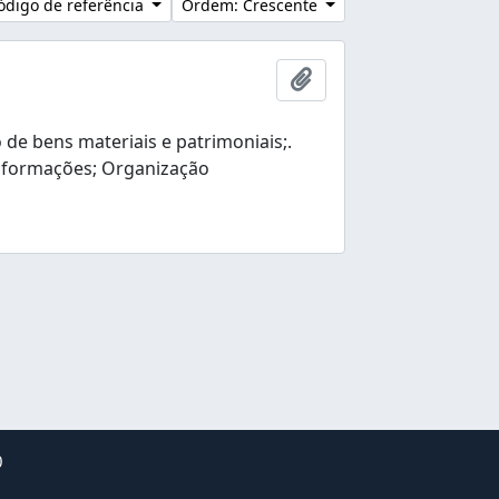
ódigo de referência
Ordem: Crescente
Adicionar a área de tr
e bens materiais e patrimoniais;.
nformações; Organização
0