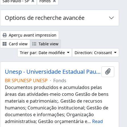
Remove filter:
Remove filter:
São Paulo - SP
Fonds
Options de recherche avancée
Aperçu avant impression
Card view
Table view
Trier par: Date modifiée
Direction: Croissant
Unesp - Universidade Estadual Paulista "Júlio de Mesquita Filho"
Ajouter
BR SPUNESP UNESP
·
Fonds
Documentos produzidos e acumulados pelas
áreas das atividades-meio como Gestão de bens
materiais e patrimoniais;. Gestão de recursos
humanos; Comunicação institucional; Gestão de
documentos e informações; Organização
administrativa; Gestão orçamentária e
…
Read