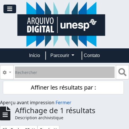
Skip to main content
Toggle navigation
Início
Parcourir
Contato
Rechercher
S
Search options
Affiner les résultats par :
Aperçu avant impression
Fermer
Affichage de 1 résultats
Description archivistique