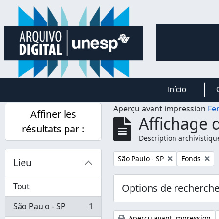
Skip to main content
Início
Aperçu avant impression
Fe
Affiner les
Affichage d
résultats par :
Description archivistiqu
Remove filter:
Remove filt
São Paulo - SP
Fonds
Lieu
Tout
Options de recherch
São Paulo - SP
1
, 1 résultats
Aperçu avant impression