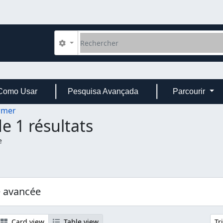
Rechercher
Search options
Como Usar
Pesquisa Avançada
Parcourir
rmer
e 1 résultats
e
er:
e avancée
Card view
Table view
Tr