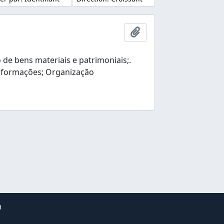
Ajouter au presse-pap
e bens materiais e patrimoniais;.
nformações; Organização
0