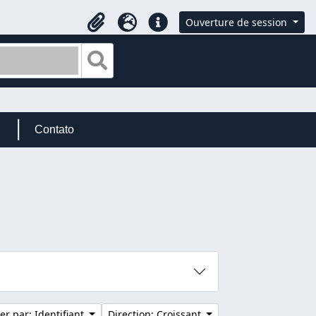
Ouverture de session
Presse-papier
Langue
Liens rapides
Search in browse page
Contato
ier par: Identifiant
Direction: Croissant