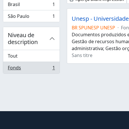
Brasil
1
, 1 résultats
São Paulo
1
Unesp - Universidade 
, 1 résultats
BR SPUNESP UNESP
·
Fon
Niveau de
Documentos produzidos e 
description
Gestão de recursos human
administrativa; Gestão or
Sans titre
Tout
Fonds
1
, 1 résultats