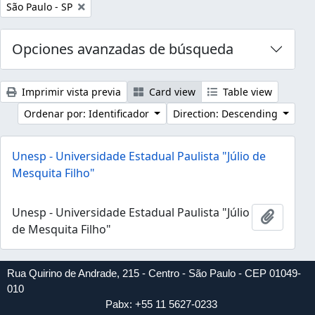
Remove filter:
São Paulo - SP
Opciones avanzadas de búsqueda
Imprimir vista previa
Card view
Table view
Ordenar por: Identificador
Direction: Descending
Unesp - Universidade Estadual Paulista "Júlio de
Mesquita Filho"
Unesp - Universidade Estadual Paulista "Júlio
Añadir 
de Mesquita Filho"
Rua Quirino de Andrade, 215 - Centro - São Paulo - CEP 01049-
010
Pabx: +55 11 5627-0233