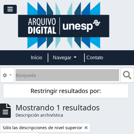
Skip to main content
Toggle navigation
Início
Navegar
Contato
Búsqueda
S
Search options
Restringir resultados por:
Mostrando 1 resultados
Descripción archivística
Remove filter:
Sólo las descripciones de nivel superior